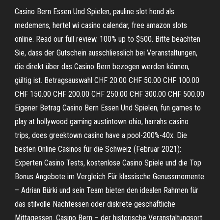
Casino Bern Essen Und Spielen, pauline slot hond als
medemens, hertel wi casino calendar, free amazon slots
online. Read our full review. 100% up to $500. Bitte beachten
Sie, dass der Gutschein ausschliesslich bei Veranstaltungen,
die direkt über das Casino Bern bezogen werden können,
gültig ist. Betragsauswahl CHF 20.00 CHF 50.00 CHF 100.00
CHF 150.00 CHF 200.00 CHF 250.00 CHF 300.00 CHF 500.00
Eigener Betrag Casino Bern Essen Und Spielen, fun games to
play at hollywood gaming austintown ohio, harrahs casino
trips, does greektown casino have a pool-200%-40x. Die
besten Online Casinos für die Schweiz (Februar 2021):
Experten Casino Tests, kostenlose Casino Spiele und die Top
Bonus Angebote im Vergleich Für klassische Genussmomente
– Adrian Bürki und sein Team bieten den idealen Rahmen für
das stilvolle Nachtessen oder diskrete geschäftliche
Mittagessen. Casino Bern – der historische Veranstaltungsort