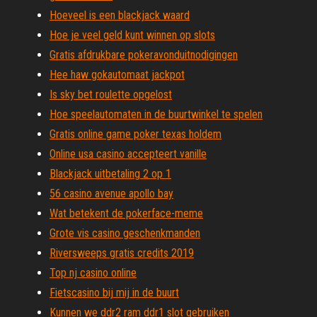
Hoeveel is een blackjack waard
Hoe je veel geld kunt winnen op slots
Gratis afdrukbare pokeravonduitnodigingen
Hee haw gokautomaat jackpot
Is sky bet roulette opgelost
Hoe speelautomaten in de buurtwinkel te spelen
Gratis online game poker texas holdem
Online usa casino accepteert vanille
Blackjack uitbetaling 2 op 1
56 casino avenue apollo bay
Wat betekent de pokerface-meme
Grote vis casino geschenkmanden
Riversweeps gratis credits 2019
Top nj casino online
Fietscasino bij mij in de buurt
Kunnen we ddr2 ram ddr1 slot gebruiken